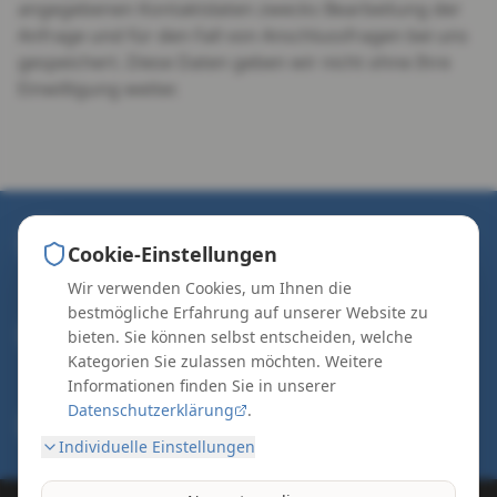
angegebenen Kontaktdaten zwecks Bearbeitung der
Anfrage und für den Fall von Anschlussfragen bei uns
gespeichert. Diese Daten geben wir nicht ohne Ihre
Einwilligung weiter.
Telefon:
Cookie-Einstellungen
069 - 94 94 21 61 00
Wir verwenden Cookies, um Ihnen die
Adresse:
bestmögliche Erfahrung auf unserer Website zu
Franziusstraße 8-14, Frankfurt am Main
bieten. Sie können selbst entscheiden, welche
Spitzweidenweg 30, Jena
Kategorien Sie zulassen möchten. Weitere
Informationen finden Sie in unserer
Datenschutzerklärung
.
E-Mail:
kontakt@rv-k.de
Individuelle Einstellungen