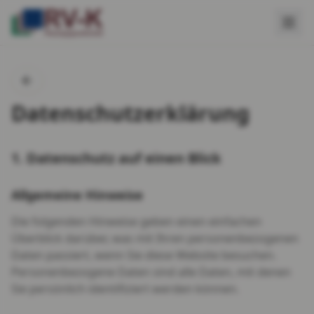
Datenschutzerklärung
1. Datenschutz auf einen Blick
Allgemeine Hinweise
Die folgenden Hinweise geben einen einfachen
Überblick darüber, was mit Ihren personenbezogenen
Daten passiert, wenn Sie diese Website besuchen.
Personenbezogene Daten sind alle Daten, mit denen
Sie persönlich identifiziert werden können.