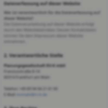
Datenerfassung auf dieser Website
Wer ist verantwortlich für die Datenerfassung auf
dieser Website?
Die Datenverarbeitung auf dieser Website erfolgt
durch den Websitebetreiber. Dessen Kontaktdaten
können Sie dem Impressum dieser Website
entnehmen.
2. Verantwortliche Stelle
Planungsgesellschaft RV-K mbH
Franziusstraße 8-14
60314 Frankfurt am Main
Telefon: +49 69 94 94 21 61 00
E-Mail:
kontakt@rv-k.de