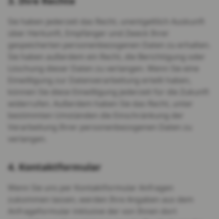
3. Ihre Rechte
Sie haben jederzeit das Recht, unentgeltlich Auskunft
über Herkunft, Empfänger und Zweck Ihrer
gespeicherten personenbezogenen Daten zu erhalten.
Sie haben außerdem ein Recht, die Berichtigung oder
Löschung dieser Daten zu verlangen. Wenn Sie eine
Einwilligung zur Datenverarbeitung erteilt haben,
können Sie diese Einwilligung jederzeit für die Zukunft
widerrufen. Außerdem haben Sie das Recht, unter
bestimmten Umständen die Einschränkung der
Verarbeitung Ihrer personenbezogenen Daten zu
verlangen.
4. Kontaktformular
Wenn Sie uns per Kontaktformular Anfragen
zukommen lassen, werden Ihre Angaben aus dem
Anfrageformular inklusive der von Ihnen dort