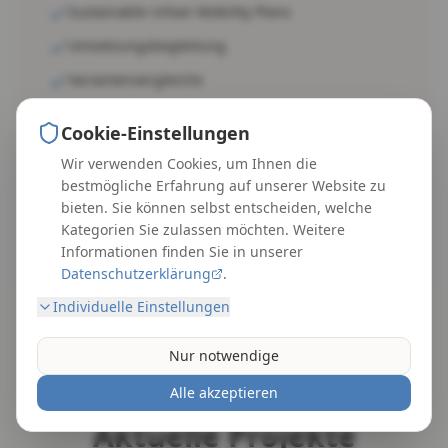
Sustainable Urban Mobility Plans
Umsetzungsbegleitung
Variantenvergleiche
Verkehrsberuhigung
Cookie-Einstellungen
Verkehrserhebungen
Wir verwenden Cookies, um Ihnen die
Visualisierungen
bestmögliche Erfahrung auf unserer Website zu
bieten. Sie können selbst entscheiden, welche
Vorstudien
Kategorien Sie zulassen möchten. Weitere
Workshops
Informationen finden Sie in unserer
Datenschutzerklärung
.
Individuelle Einstellungen
Nur notwendige
Alle akzeptieren
REFERENZEN
Aktuelle Projekte